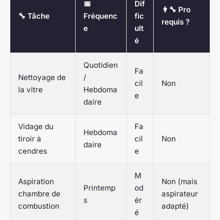
📅
Dif
👨‍🔧 Pro
🔧 Tâche
Fréquenc
fic
requis ?
e
ult
é
Quotidien
Fa
Nettoyage de
/
cil
Non
la vitre
Hebdoma
e
daire
Vidage du
Fa
Hebdoma
tiroir à
cil
Non
daire
cendres
e
M
Aspiration
Non (mais
Printemp
od
chambre de
aspirateur
s
ér
combustion
adapté)
é