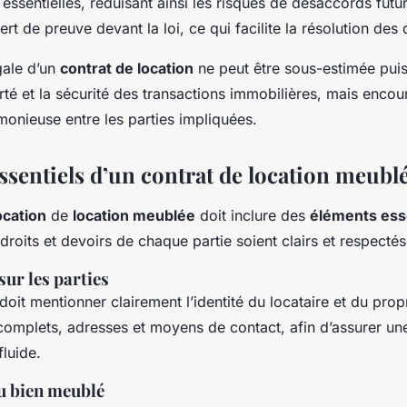
 essentielles, réduisant ainsi les risques de désaccords futu
 sert de preuve devant la loi, ce qui facilite la résolution des 
gale d’un
contrat de location
ne peut être sous-estimée puis
rté et la sécurité des transactions immobilières, mais enco
monieuse entre les parties impliquées.
ssentiels d’un contrat de location meubl
ocation
de
location meublée
doit inclure des
éléments ess
 droits et devoirs de chaque partie soient clairs et respectés
ur les parties
oit mentionner clairement l’identité du locataire et du propr
 complets, adresses et moyens de contact, afin d’assurer un
luide.
u bien meublé