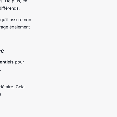
rs. De plus, en
différends.
qu’il assure non
urage également
ée
entiels
pour
.
iétaire. Cela
e