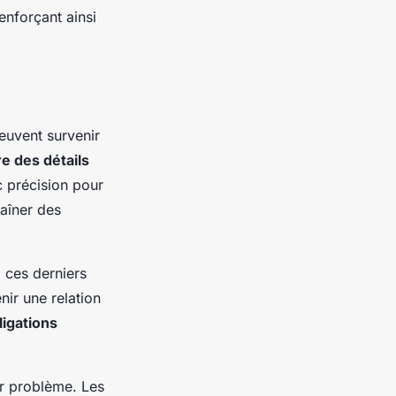
renforçant ainsi
peuvent survenir
e des détails
c précision pour
raîner des
à ces derniers
nir une relation
ligations
r problème. Les