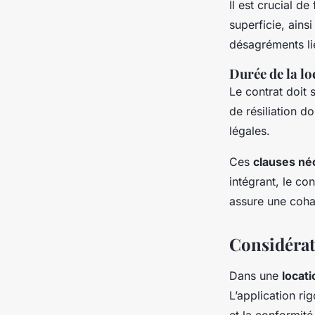
Il est crucial d
superficie, ainsi
désagréments li
Durée de la lo
Le contrat doit 
de résiliation d
légales.
Ces
clauses né
intégrant, le co
assure une coha
Considérat
Dans une
locat
L’application rig
et la conformité