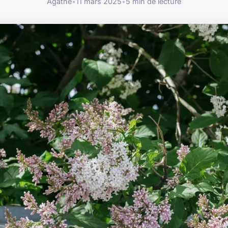
Agathe
•
11 mars 2025
•
5 min de lecture