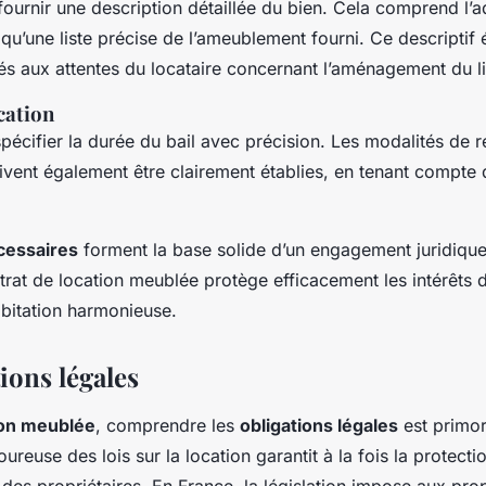
e fournir une description détaillée du bien. Cela comprend l’a
 qu’une liste précise de l’ameublement fourni. Ce descriptif é
és aux attentes du locataire concernant l’aménagement du li
cation
spécifier la durée du bail avec précision. Les modalités de 
oivent également être clairement établies, en tenant compte 
cessaires
forment la base solide d’un engagement juridique 
ntrat de location meublée protège efficacement les intérêts d
bitation harmonieuse.
ions légales
ion meublée
, comprendre les
obligations légales
est primor
oureuse des lois sur la location garantit à la fois la protecti
 des propriétaires. En France, la législation impose aux prop