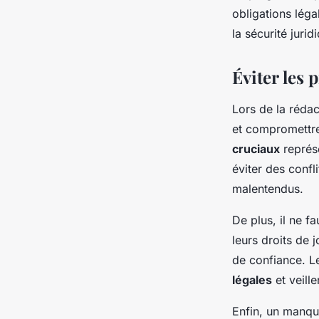
obligations léga
la sécurité juri
Éviter les 
Lors de la réda
et compromettre 
cruciaux
représe
éviter des confl
malentendus.
De plus, il ne f
leurs droits de 
de confiance. Le
légales
et veille
Enfin, un manqu