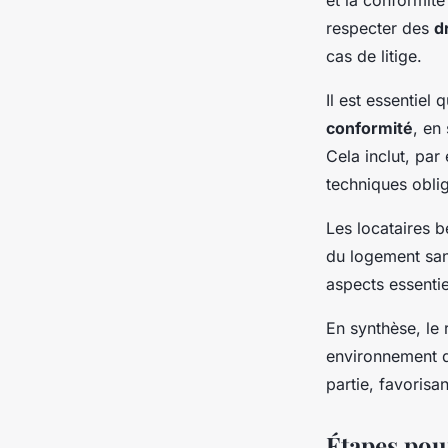
respecter des
d
cas de litige.
Il est essentiel
conformité
, en
Cela inclut, par
techniques oblig
Les locataires b
du logement san
aspects essentie
En synthèse, le
environnement de
partie, favorisa
Étapes pou