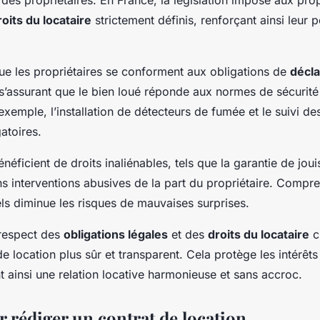
roits du locataire
strictement définis, renforçant ainsi leur p
 que les propriétaires se conforment aux obligations de
décla
 s’assurant que le bien loué réponde aux normes de sécurité
 exemple, l’installation de détecteurs de fumée et le suivi de
atoires.
énéficient de droits inaliénables, tels que la garantie de jou
s interventions abusives de la part du propriétaire. Compr
ls diminue les risques de mauvaises surprises.
 respect des
obligations légales
et des
droits du locataire
c
 location plus sûr et transparent. Cela protège les intérêt
nt ainsi une relation locative harmonieuse et sans accroc.
r rédiger un contrat de location