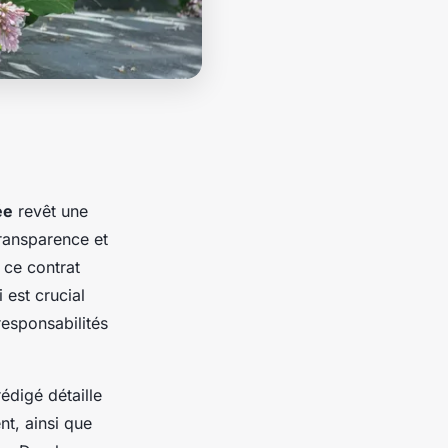
ée
revêt une
transparence et
 ce contrat
i est crucial
responsabilités
édigé détaille
nt, ainsi que