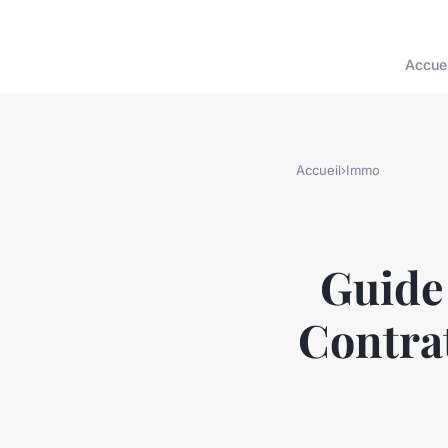
Accuei
Accueil
›
Immo
Guide
Contrat