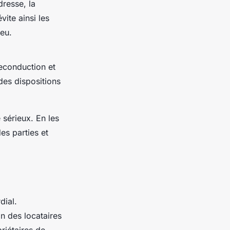
dresse, la
vite ainsi les
eu.
reconduction et
des dispositions
sérieux. En les
es parties et
dial.
on des locataires
riétaires de