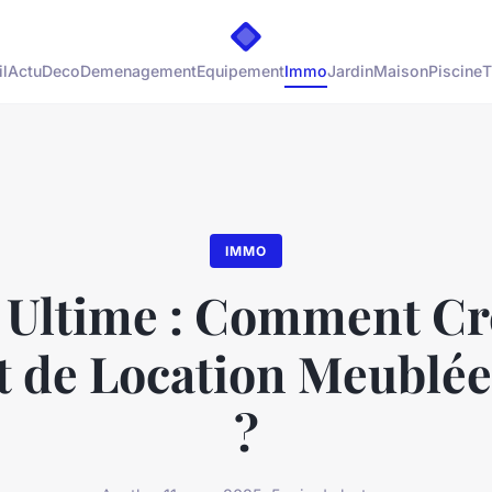
l
Actu
Deco
Demenagement
Equipement
Immo
Jardin
Maison
Piscine
T
IMMO
 Ultime : Comment Cr
 de Location Meublée
?