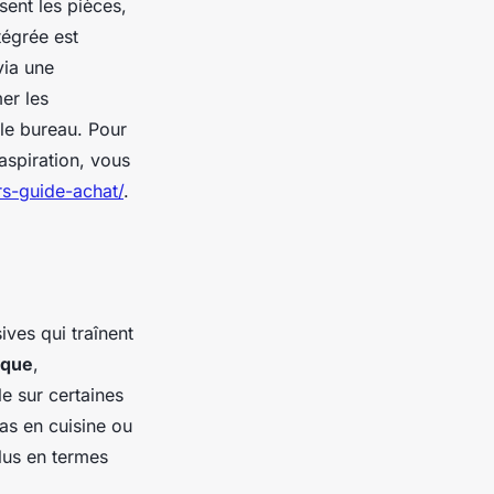
sent les pièces,
tégrée est
via une
er les
 le bureau. Pour
aspiration, vous
rs-guide-achat/
.
sives qui traînent
ique
,
le sur certaines
as en cuisine ou
plus en termes