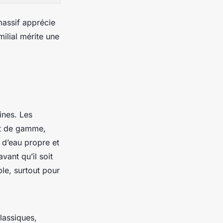
massif apprécie
ilial mérite une
ines. Les
ut de gamme,
r d’eau propre et
vant qu’il soit
le, surtout pour
lassiques,