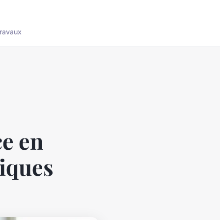
ravaux
ce en
iques