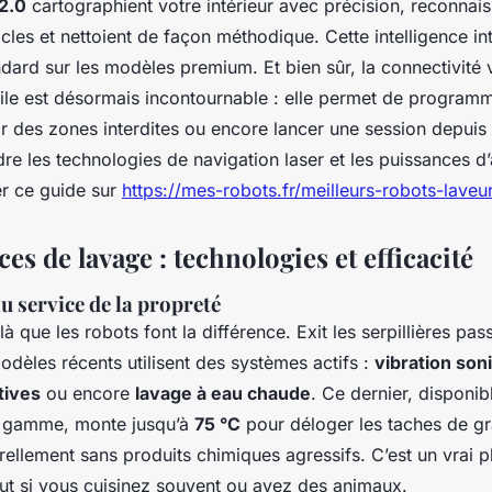
2.0
cartographient votre intérieur avec précision, reconnais
acles et nettoient de façon méthodique. Cette intelligence in
dard sur les modèles premium. Et bien sûr, la connectivité 
ile est désormais incontournable : elle permet de programm
r des zones interdites ou encore lancer une session depuis
e les technologies de navigation laser et les puissances d’
r ce guide sur
https://mes-robots.fr/meilleurs-robots-laveu
s de lavage : technologies et efficacité
u service de la propreté
là que les robots font la différence. Exit les serpillières pas
modèles récents utilisent des systèmes actifs :
vibration son
tives
ou encore
lavage à eau chaude
. Ce dernier, disponib
e gamme, monte jusqu’à
75 °C
pour déloger les taches de gr
rellement sans produits chimiques agressifs. C’est un vrai 
out si vous cuisinez souvent ou avez des animaux.