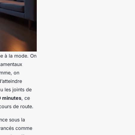
ue à la mode. On
damentaux
gamme, on
’atteindre
ou les joints de
0 minutes
, ce
cours de route.
ince sous la
vancés comme