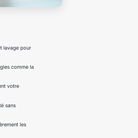
et lavage pour
ogies comme la
nt votre
té sans
ièrement les