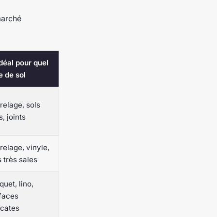
marché
Idéal pour quel
e de sol
relage, sols
s, joints
relage, vinyle,
s très sales
quet, lino,
faces
icates