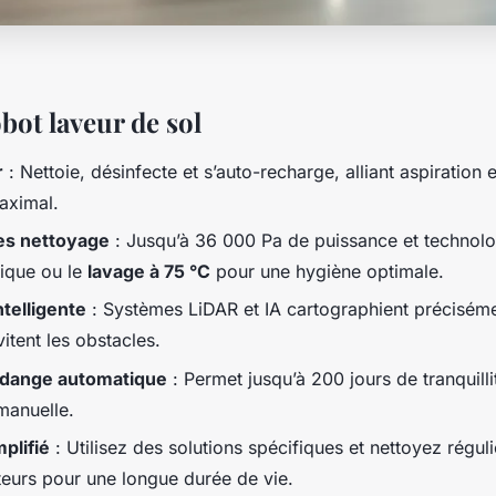
bot laveur de sol
r
: Nettoie, désinfecte et s’auto-recharge, alliant aspiration 
aximal.
es nettoyage
: Jusqu’à 36 000 Pa de puissance et technol
nique ou le
lavage à 75 °C
pour une hygiène optimale.
ntelligente
: Systèmes LiDAR et IA cartographient préciséme
vitent les obstacles.
vidange automatique
: Permet jusqu’à 200 jours de tranquilli
manuelle.
plifié
: Utilisez des solutions spécifiques et nettoyez régul
pteurs pour une longue durée de vie.