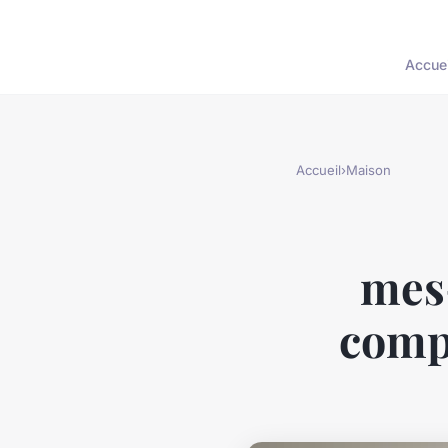
Accuei
Accueil
›
Maison
mes-
comp