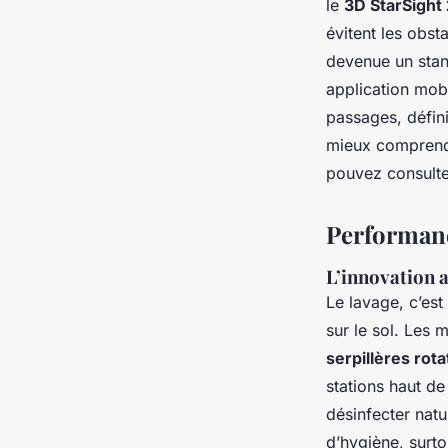
le
3D StarSight 
évitent les obst
devenue un stan
application mob
passages, défini
mieux comprendr
pouvez consulte
Performance
L’innovation a
Le lavage, c’est 
sur le sol. Les 
serpillères rota
stations haut d
désinfecter natu
d’hygiène, surt