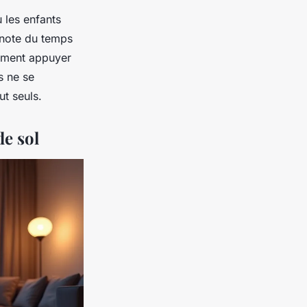
 les enfants
ignote du temps
lement appuyer
s ne se
ut seuls.
de sol