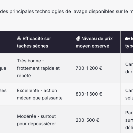
 des principales technologies de lavage disponibles sur le 
💪 Efficacité sur
💰 Niveau de prix
🏡 
taches sèches
moyen observé
typ
Très bonne -
Car
que
frottement rapide et
700-1 200 €
dur
répété
ses
Excellente - action
Car
800-1 600 €
mécanique puissante
sol
Par
Modérée - surtout
200-500 €
sur
pour dépoussiérer
dél