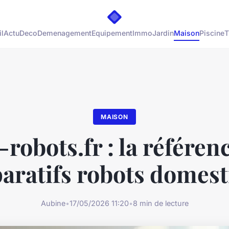
l
Actu
Deco
Demenagement
Equipement
Immo
Jardin
Maison
Piscine
T
MAISON
robots.fr : la référen
aratifs robots domest
Aubine
•
17/05/2026 11:20
•
8 min de lecture